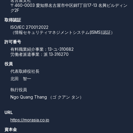
名古屋支社
〒460-0003 愛知県名古屋市中区錦1丁目17-13 名興ビルディン
グ2F
取得認証
ISO/IEC 27001:2022
（情報セキュリティマネジメントシステム(ISMS)認証）
許可番号
有料職業紹介事業：13-ユ-310682
労働者派遣事業：派 13‐316270
役員
代表取締役社長
北田 智一
執行役員
Ngo Quang Thang （ゴ クアン タン）
URL
https://morasia.co.jp
資本金